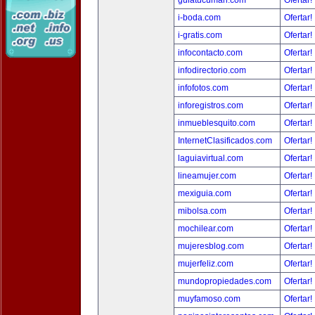
guiatucuman.com
Ofertar!
i-boda.com
Ofertar!
i-gratis.com
Ofertar!
infocontacto.com
Ofertar!
infodirectorio.com
Ofertar!
infofotos.com
Ofertar!
inforegistros.com
Ofertar!
inmueblesquito.com
Ofertar!
InternetClasificados.com
Ofertar!
laguiavirtual.com
Ofertar!
lineamujer.com
Ofertar!
mexiguia.com
Ofertar!
mibolsa.com
Ofertar!
mochilear.com
Ofertar!
mujeresblog.com
Ofertar!
mujerfeliz.com
Ofertar!
mundopropiedades.com
Ofertar!
muyfamoso.com
Ofertar!