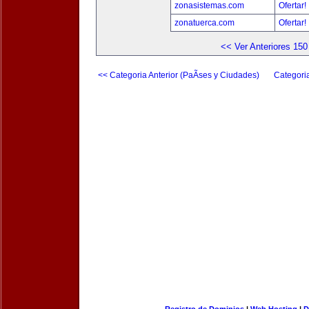
zonasistemas.com
Ofertar!
zonatuerca.com
Ofertar!
<< Ver Anteriores 150
<< Categoria Anterior (PaÃ­ses y Ciudades)
Categori