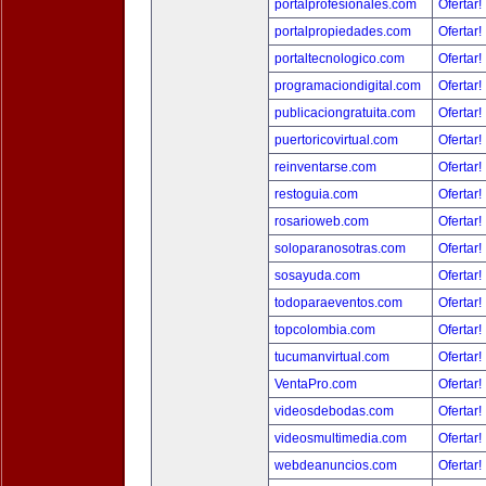
portalprofesionales.com
Ofertar!
portalpropiedades.com
Ofertar!
portaltecnologico.com
Ofertar!
programaciondigital.com
Ofertar!
publicaciongratuita.com
Ofertar!
puertoricovirtual.com
Ofertar!
reinventarse.com
Ofertar!
restoguia.com
Ofertar!
rosarioweb.com
Ofertar!
soloparanosotras.com
Ofertar!
sosayuda.com
Ofertar!
todoparaeventos.com
Ofertar!
topcolombia.com
Ofertar!
tucumanvirtual.com
Ofertar!
VentaPro.com
Ofertar!
videosdebodas.com
Ofertar!
videosmultimedia.com
Ofertar!
webdeanuncios.com
Ofertar!