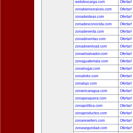
webdescarga.com
Ofertar!
zonabienesraices.com
Ofertar!
zonadeideas.com
Ofertar!
zonadesconocida.com
Ofertar!
zonadeventa.com
Ofertar!
zonadeventas.com
Ofertar!
zonadownload.com
Ofertar!
zonaelsalvador.com
Ofertar!
zonaguatemala.com
Ofertar!
zonahogar.com
Ofertar!
zonalinks.com
Ofertar!
zonalujo.com
Ofertar!
zonanicaragua.com
Ofertar!
zonapesquera.com
Ofertar!
zonapolitica.com
Ofertar!
zonaproductos.com
Ofertar!
zonaresellers.com
Ofertar!
zonaseguridad.com
Ofertar!