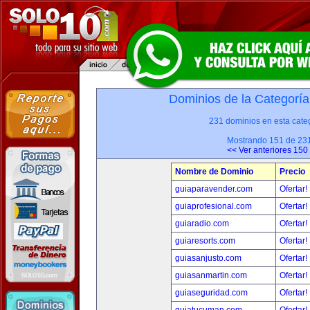
Dominios de la Categoría
231 dominios en esta categ
Mostrando 151 de 23
<< Ver anteriores 150
Nombre de Dominio
Precio
guiaparavender.com
Ofertar!
guiaprofesional.com
Ofertar!
guiaradio.com
Ofertar!
guiaresorts.com
Ofertar!
guiasanjusto.com
Ofertar!
guiasanmartin.com
Ofertar!
guiaseguridad.com
Ofertar!