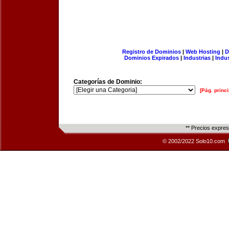
Registro de Dominios
|
Web Hosting
|
D
Dominios Expirados
|
Industrias
|
Indu
Categorías de Dominio:
[Pág. princi
** Precios expre
© 2002/2022 Solo10.com