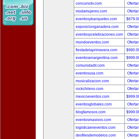
concursotv.com
Ofertar
modamujeres.com
Ofertar
eventosybanquetes.com
$879.
exposicionganadera.com
Ofertar
eventosycelebraciones.com
Ofertar
mundoeventos.com
Ofertar
fiestadelaprimavera.com
$980.
eventosenargentina.com
$999.
comunidadit.com
Ofertar
eventosusa.com
Ofertar
musicalizacion.com
Ofertar
rockchileno.com
Ofertar
mexicoeventos.com
$999.
eventosglobales.com
Ofertar
blogfamosos.com
$999.
eventosmasivos.com
Ofertar
logisticaeneventos.com
Ofertar
desfilesdemodelos.com
Ofertar