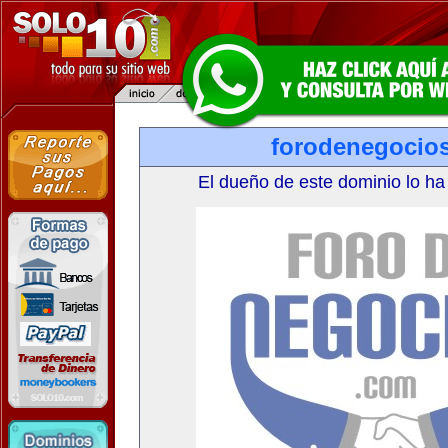
forodenegocio
El dueño de este dominio lo ha