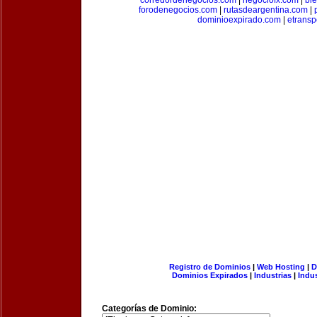
corredordenegocios.com
|
negociofx.com
|
bi
forodenegocios.com
|
rutasdeargentina.com
|
dominioexpirado.com
|
etransp
Registro de Dominios
|
Web Hosting
|
D
Dominios Expirados
|
Industrias
|
Indu
Categorías de Dominio: