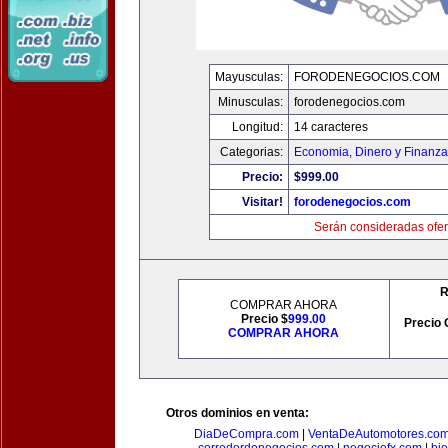
Mayusculas:
FORODENEGOCIOS.COM
Minusculas:
forodenegocios.com
Longitud:
14 caracteres
Categorias:
Economia, Dinero y Finanz
Precio:
$999.00
Visitar!
forodenegocios.com
Serán consideradas ofer
R
COMPRAR AHORA
Precio $
999.00
Precio 
COMPRAR AHORA
Otros dominios en venta:
DiaDeCompra.com
|
VentaDeAutomotores.co