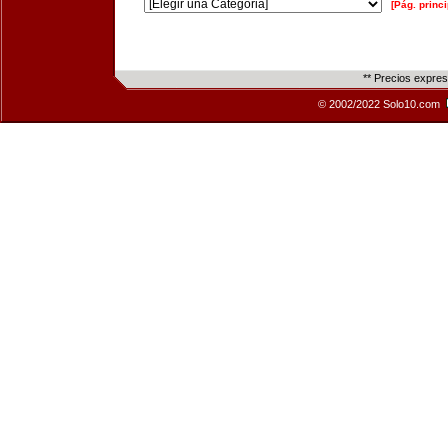
[Pág. princi
** Precios expre
© 2002/2022 Solo10.com