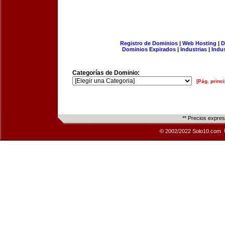
Registro de Dominios
|
Web Hosting
|
D
Dominios Expirados
|
Industrias
|
Indu
Categorías de Dominio:
[Pág. princi
** Precios expre
© 2002/2022 Solo10.com