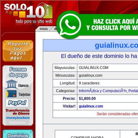
guialinux.c
El dueño de este dominio lo ha
Mayusculas:
GUIALINUX.COM
Minusculas:
guialinux.com
Longitud:
9 caracteres
Categorias:
InformÃ¡tica y ComputaciÃ³n
,
Porta
Precio:
$1,800.00
Visitar!
guialinux.com
Serán consideradas ofer
R