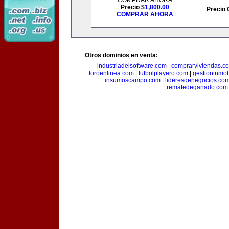
COMPRAR AHORA
Precio $
1,800.00
Precio 
COMPRAR AHORA
Otros dominios en venta:
industriadelsoftware.com
|
comprarviviendas.c
foroenlinea.com
|
futbolplayero.com
|
gestioninmob
insumoscampo.com
|
lideresdenegocios.co
rematedeganado.com