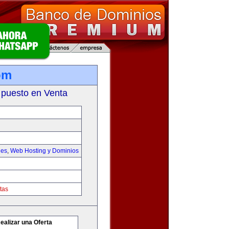
om
 puesto en Venta
les
,
Web Hosting y Dominios
tas
ealizar una Oferta