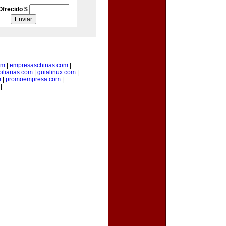
Ofrecido $
om
|
empresaschinas.com
|
iliarias.com
|
guialinux.com
|
m
|
promoempresa.com
|
|