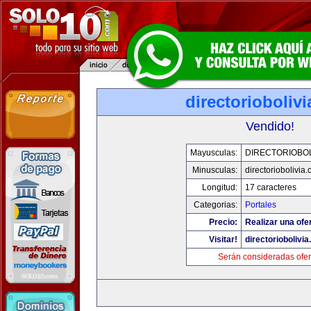
directorioboliv
Vendido!
Mayusculas:
DIRECTORIOBOL
Minusculas:
directoriobolivia
Longitud:
17 caracteres
Categorias:
Portales
Precio:
Realizar una ofer
Visitar!
directoriobolivi
Serán consideradas ofer