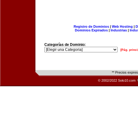
Registro de Dominios
|
Web Hosting
|
D
Dominios Expirados
|
Industrias
|
Indu
Categorías de Dominio:
[Pág. princi
** Precios expre
© 2002/2022 Solo10.com