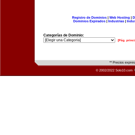
Registro de Dominios
|
Web Hosting
|
D
Dominios Expirados
|
Industrias
|
Indu
Categorías de Dominio:
[Pág. princi
** Precios expre
© 2002/2022 Solo10.com