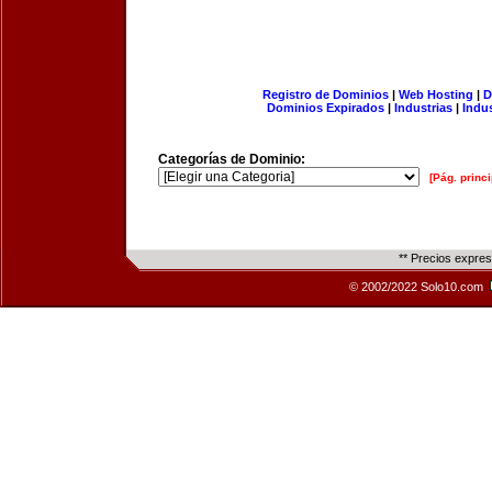
Registro de Dominios
|
Web Hosting
|
D
Dominios Expirados
|
Industrias
|
Indu
Categorías de Dominio:
[Pág. princi
** Precios expre
© 2002/2022 Solo10.com