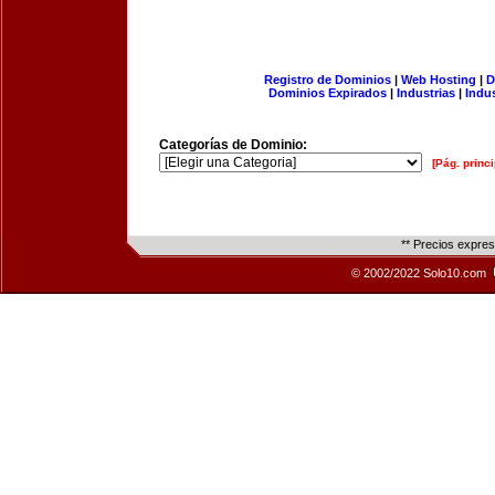
Registro de Dominios
|
Web Hosting
|
D
Dominios Expirados
|
Industrias
|
Indu
Categorías de Dominio:
[Pág. princi
** Precios expre
© 2002/2022 Solo10.com