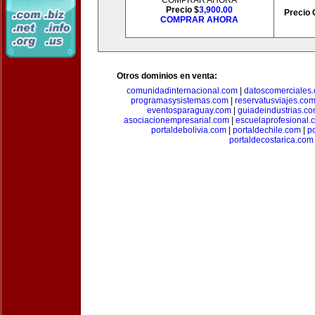
COMPRAR AHORA
Precio $
3,900.00
Precio 
COMPRAR AHORA
Otros dominios en venta:
comunidadinternacional.com
|
datoscomerciales
programasysistemas.com
|
reservatusviajes.co
eventosparaguay.com
|
guiadeindustrias.c
asociacionempresarial.com
|
escuelaprofesional.
portaldebolivia.com
|
portaldechile.com
|
p
portaldecostarica.com