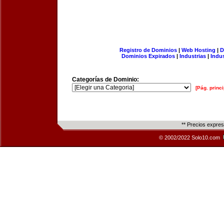
Registro de Dominios
|
Web Hosting
|
D
Dominios Expirados
|
Industrias
|
Indu
Categorías de Dominio:
[Pág. princi
** Precios expre
© 2002/2022 Solo10.com