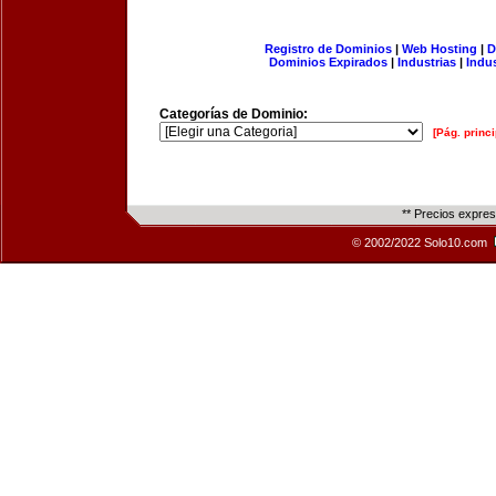
Registro de Dominios
|
Web Hosting
|
D
Dominios Expirados
|
Industrias
|
Indu
Categorías de Dominio:
[Pág. princi
** Precios expre
© 2002/2022 Solo10.com