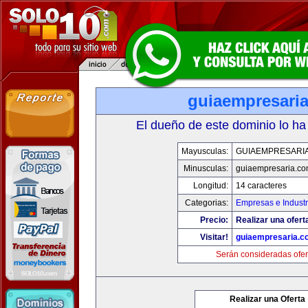
guiaempresari
El dueño de este dominio lo ha
Mayusculas:
GUIAEMPRESARI
Minusculas:
guiaempresaria.c
Longitud:
14 caracteres
Categorias:
Empresas e Industr
Precio:
Realizar una ofert
Visitar!
guiaempresaria.c
Serán consideradas ofer
Realizar una Oferta